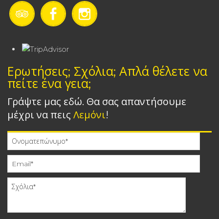
Ερωτήσεις; Σχόλια; Απλά θέλετε να
πείτε ένα γεια;
Γράψτε μας εδώ. Θα σας απαντήσουμε
μέχρι να πεις
Λεμόνι
!