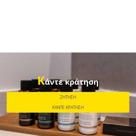
Βιωσιμότητα και προστασία ζώων
Το
νερό
στο νησί είναι λίγο και πολύτιμο, γι’ αυτό λίγη
προσοχή στη χρήση του κάνει καλό σε όλους!
Παρακαλούμε αποφύγετε
βόλτες με γαϊδουράκια
.
Υπάρχουν λεωφορεία και ταξί που μπορείτε να πάρετε -
και τα γαϊδουράκια θα σας ευγνωμονούν.
Κ
άντε κράτηση
ΖΉΤΗΣΗ
ΚΆΝΤΕ ΚΡΆΤΗΣΗ