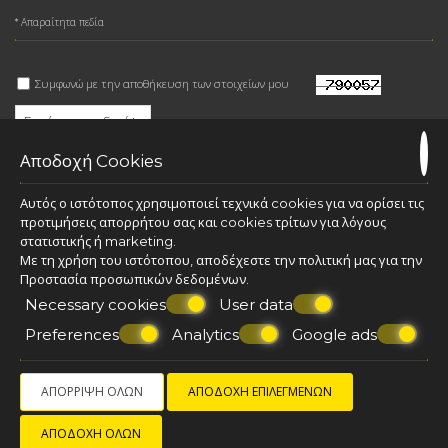
* Απαραίτητα πεδία
Συμφωνώ με την αποθήκευση των στοιχείων μου
Αποδοχή Cookies
ΑΠΟΣΤΟΛΉ
Αυτός ο ιστότοπος χρησιμοποιεί τεχνικά cookies για να ορίσει τις
προτιμήσεις απορρήτου σας και cookies τρίτων για λόγους
Όροι
στατιστικής ή marketing.
Με τη χρήση του ιστότοπου, αποδέχεστε την πολιτική μας για την
Προστασία προσωπικών δεδομένων
.
Necessary cookies
User data
© Powered by Marinet
Preferences
Analytics
Google ads
︿
ΑΠΌΡΡΙΨΗ ΌΛΩΝ
ΑΠΟΔΟΧΉ ΕΠΙΛΕΓΜΈΝΩΝ
BOOK
NOW!
ΑΠΟΔΟΧΉ ΌΛΩΝ